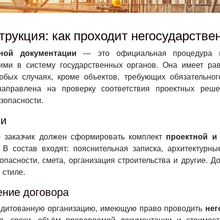
рукция: как проходит негосударстве
тной документации
— это официальная процедура пр
ми в систему государственных органов. Она имеет ра
юбых случаях, кроме объектов, требующих обязательног
направлена на проверку соответствия проектных реш
зопасности.
ии
ю заказчик должен сформировать комплект
проектной и
 состав входят: пояснительная записка, архитектурн
опасности, смета, организация строительства и другие. 
стиле.
ение договора
редитованную организацию, имеющую право проводить
нег