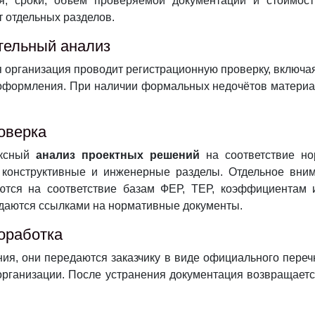
я, сроки, объём проверяемой документации и стоимос
т отдельных разделов.
ительный анализ
я организация проводит регистрационную проверку, включ
ь оформления. При наличии формальных недочётов материа
оверка
ексный
анализ проектных решений
на соответствие но
, конструктивные и инженерные разделы. Отдельное вни
ся на соответствие базам ФЕР, ТЕР, коэффициентам 
даются ссылками на нормативные документы.
оработка
ия, они передаются заказчику в виде официального перечн
организации. После устранения документация возвращает